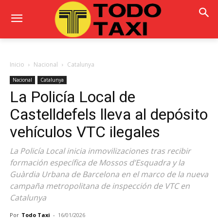
Inicio
Nacional
Catalunya
Nacional
Catalunya
La Policía Local de
Castelldefels lleva al depósito
vehículos VTC ilegales
La Policía Local inicia inmovilizaciones tras recibir
formación específica de Mossos d’Esquadra y la
Guàrdia Urbana de Barcelona en el marco de la nueva
campaña metropolitana de inspección de VTC en
Catalunya
Por
Todo Taxi
-
16/01/2026