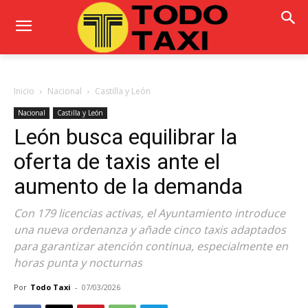
Inicio
Nacional
Castilla y León
Nacional
Castilla y León
León busca equilibrar la
oferta de taxis ante el
aumento de la demanda
Con 179 licencias activas, el Ayuntamiento introduce
una nueva ordenanza y añade cinco taxis adaptados
para garantizar atención continua, especialmente en
horas punta y nocturnas
Por
Todo Taxi
-
07/03/2026