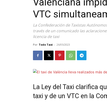
Valenciana impid
VTC simultanea
La Confederación de Taxistas Autónomos
través de un comunicado las aclaraciones 
licencia de taxi
Por
Todo Taxi
-
26/05/2023
La Ley del Taxi clarifica q
taxi y de un VTC en la C