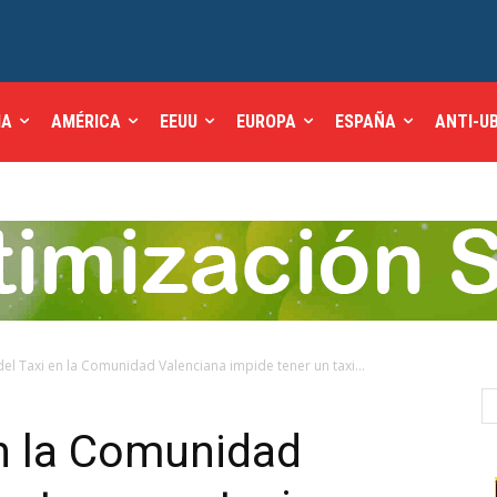
IA
AMÉRICA
EEUU
EUROPA
ESPAÑA
ANTI-U
del Taxi en la Comunidad Valenciana impide tener un taxi...
en la Comunidad