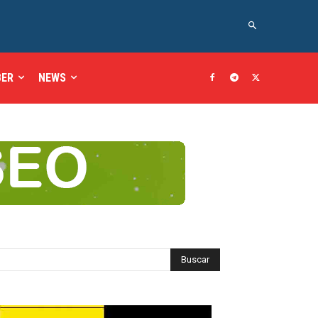
BER
NEWS