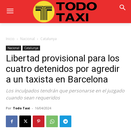
Inicio
Nacional
Catalunya
Nacional
Catalunya
Libertad provisional para los
cuatro detenidos por agredir
a un taxista en Barcelona
Los inculpados tendrán que personarse en el juzgado
cuando sean requeridos
Por
Todo Taxi
-
16/04/2024