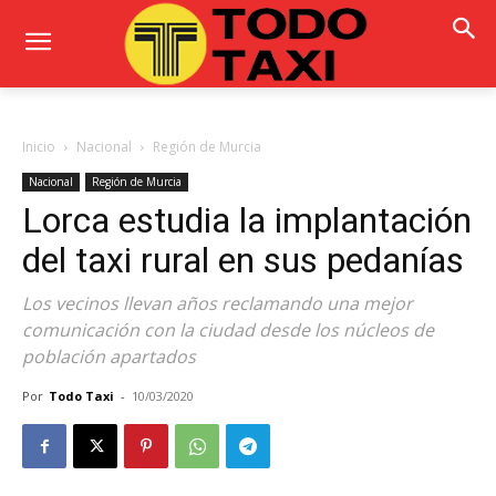
Inicio
Nacional
Región de Murcia
Nacional
Región de Murcia
Lorca estudia la implantación
del taxi rural en sus pedanías
Los vecinos llevan años reclamando una mejor
comunicación con la ciudad desde los núcleos de
población apartados
Por
Todo Taxi
-
10/03/2020