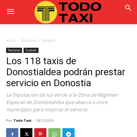
Inicio
Nacional
Euskadi
Nacional
Euskadi
Los 118 taxis de
Donostialdea podrán prestar
servicio en Donostia
La Diputación da luz verde a la Zona de Régimen
Especial de Donostialdea que abarca a once
municipios para mejorar el servicio
Por
Todo Taxi
-
28/12/2024