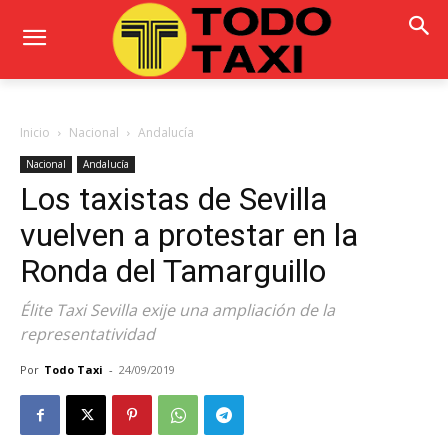
Inicio
Nacional
Andalucía
Nacional
Andalucía
Los taxistas de Sevilla
vuelven a protestar en la
Ronda del Tamarguillo
Élite Taxi Sevilla exije una ampliación de la
representatividad
Por
Todo Taxi
-
24/09/2019