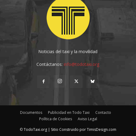
Noticias del taxi y la movilidad
Contáctanos:
info@todotaxi.org
Documentos
Publicidad en Todo Taxi
Contacto
Política de Cookies
Aviso Legal
©
TodoTaxi.org | Sitio Construido por
TimisDesign.com