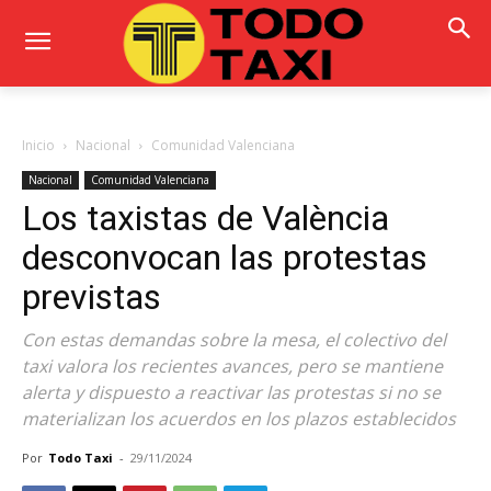
Inicio
Nacional
Comunidad Valenciana
Nacional
Comunidad Valenciana
Los taxistas de València
desconvocan las protestas
previstas
Con estas demandas sobre la mesa, el colectivo del
taxi valora los recientes avances, pero se mantiene
alerta y dispuesto a reactivar las protestas si no se
materializan los acuerdos en los plazos establecidos
Por
Todo Taxi
-
29/11/2024