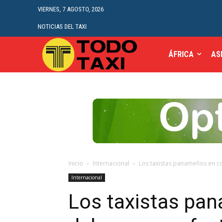
VIERNES, 7 AGOSTO, 2026
NOTICIAS DEL TAXI
ÁFRICA
AS
Inicio
Internacional
Los taxistas panameños en con
Internacional
Los taxistas pa