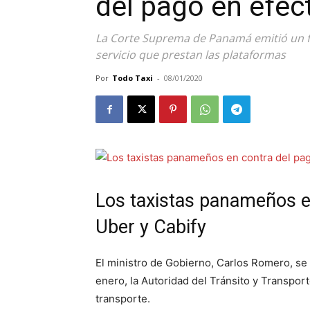
del pago en efect
La Corte Suprema de Panamá emitió un fall
servicio que prestan las plataformas
Por
Todo Taxi
-
08/01/2020
Los taxistas panameños en
Uber y Cabify
El ministro de Gobierno, Carlos Romero, se
enero, la Autoridad del Tránsito y Transpor
transporte.