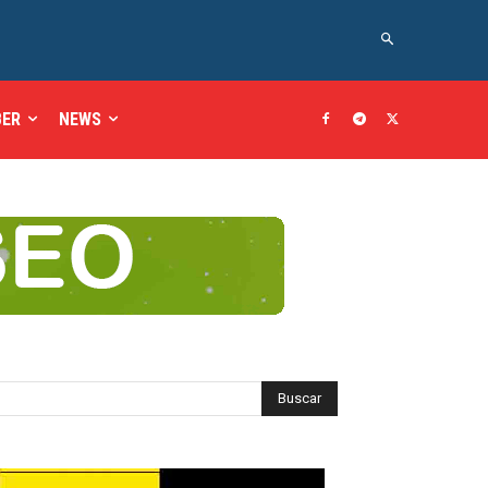
BER
NEWS