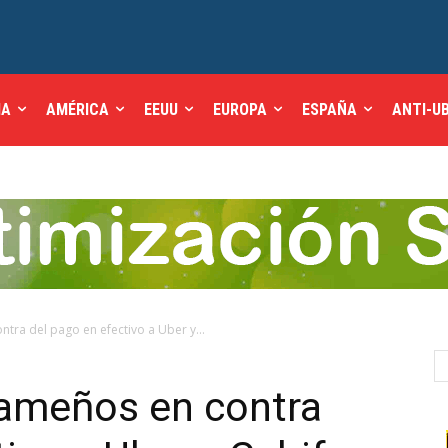
IA
AMÉRICA
EEUU
EUROPA
ESPAÑA
ANTI-U
tra del pago en efectivo a Uber y...
nameños en contra