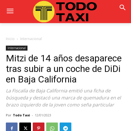
Inicio
Internacional
Internacional
Mitzi de 14 años desaparece
tras subir a un coche de DiDi
en Baja California
La Fiscalía de Baja California emitió una ficha de
búsqueda y destacó una marca de quemadura en el
brazo izquierdo de la joven como seña particular
Por
Todo Taxi
-
12/01/2023