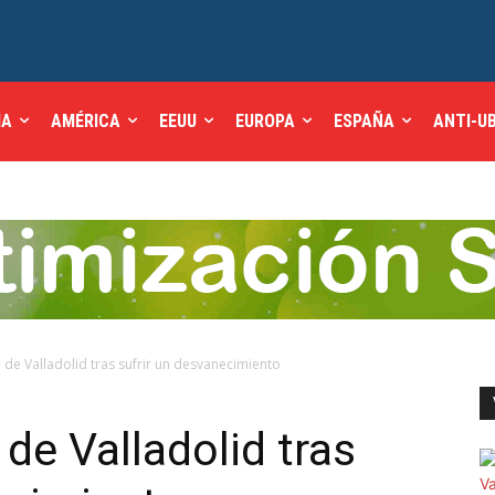
IA
AMÉRICA
EEUU
EUROPA
ESPAÑA
ANTI-U
 de Valladolid tras sufrir un desvanecimiento
de Valladolid tras