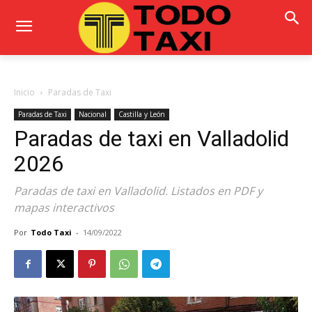
Inicio
Paradas de Taxi
Paradas de Taxi
Nacional
Castilla y León
Paradas de taxi en Valladolid
2026
Paradas de taxi en Valladolid. Listados en PDF y
mapas interactivos
Por
Todo Taxi
-
14/09/2022