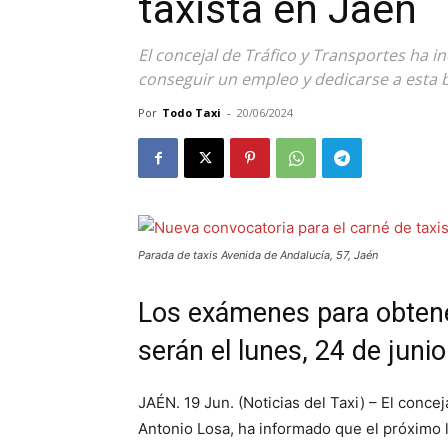
taxista en Jaén
El concejal de Tráfico y Transportes ha i
conseguir un empleo y dedicarse a esta 
Por
Todo Taxi
-
20/06/2024
Parada de taxis Avenida de Andalucía, 57, Jaén
Los exámenes para obtener
serán el lunes, 24 de junio
JAÉN. 19 Jun. (Noticias del Taxi) – El conce
Antonio Losa, ha informado que el próximo l