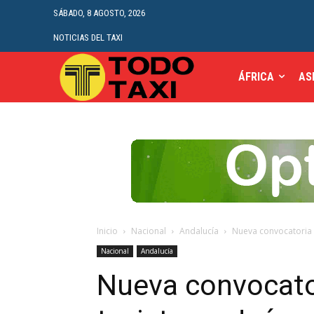
SÁBADO, 8 AGOSTO, 2026
NOTICIAS DEL TAXI
ÁFRICA
AS
Inicio
Nacional
Andalucía
Nueva convocatoria p
Nacional
Andalucía
Nueva convocator