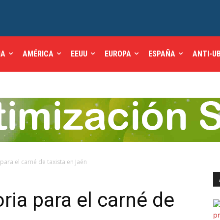
IA
AMÉRICA
EEUU
EUROPA
ESPAÑA
ANTI-U
ara el carné de taxista en Jaén
ia para el carné de