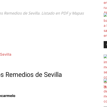
Los Remedios de Sevilla. Listado en PDF y Mapas
os Remedios de Sevilla
ecarmelo