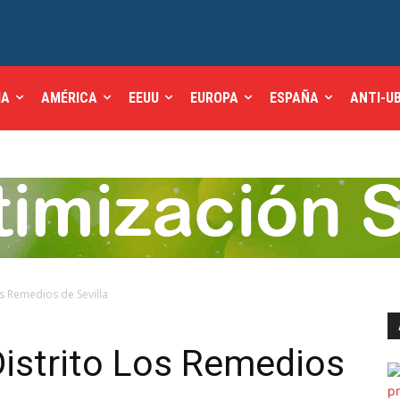
IA
AMÉRICA
EEUU
EUROPA
ESPAÑA
ANTI-U
os Remedios de Sevilla
Distrito Los Remedios