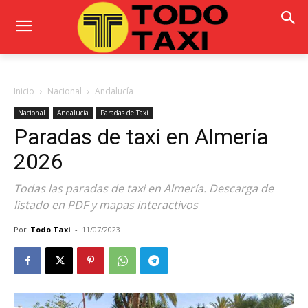
Inicio
Nacional
Andalucía
Nacional
Andalucía
Paradas de Taxi
Paradas de taxi en Almería
2026
Todas las paradas de taxi en Almería. Descarga de
listado en PDF y mapas interactivos
Por
Todo Taxi
-
11/07/2023