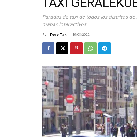
TAXI GERALEKU
Paradas de taxi de todos los distritos de
mapas interactivos
Por
Todo Taxi
-
19/08/2022