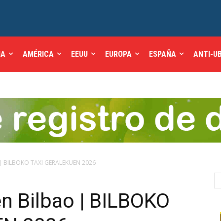
IA
AMÉRICA
EEUU
EUROPA
ESPAÑA
ANTI-U
o | BILBOKO TAXI GERALEKUEN 2026
en Bilbao | BILBOKO