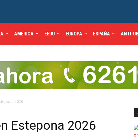
IA
AMÉRICA
EEUU
EUROPA
ESPAÑA
ANTI-U
Estepona 2026
 en Estepona 2026