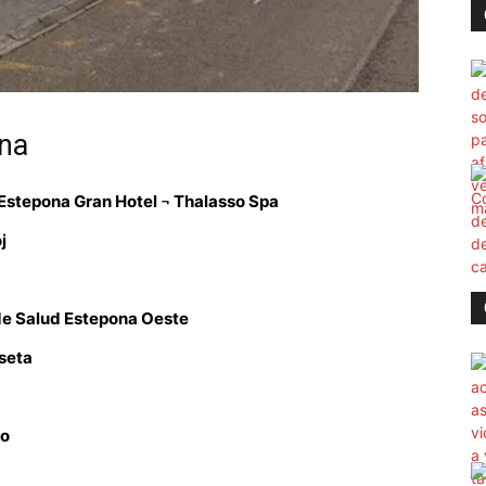
ona
Estepona Gran Hotel ¬ Thalasso Spa
j
de Salud Estepona Oeste
seta
ro