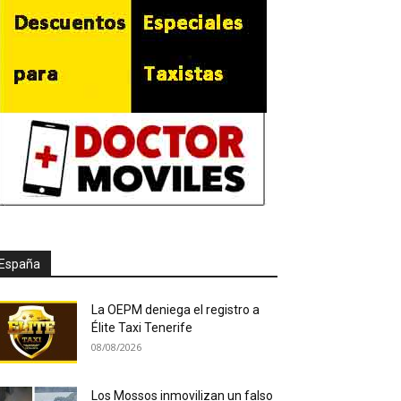
España
La OEPM deniega el registro a
Élite Taxi Tenerife
08/08/2026
Los Mossos inmovilizan un falso