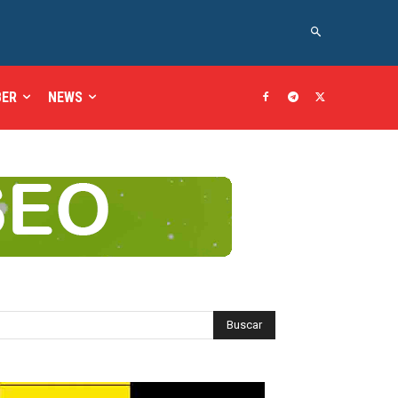
BER
NEWS