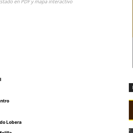
listado en PDF y mapa interactivo
I
entro
do Lobera
elilla