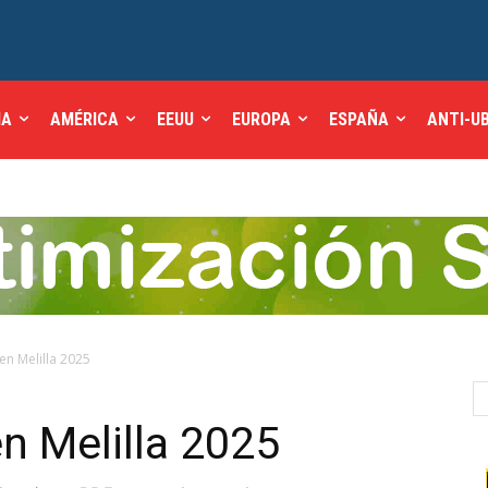
IA
AMÉRICA
EEUU
EUROPA
ESPAÑA
ANTI-U
en Melilla 2025
en Melilla 2025