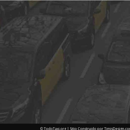
©
TodoTaxi.org | Sitio Construido por
TimisDesign.c