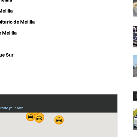
elilla
itario de Melilla
 Melilla
ue Sur