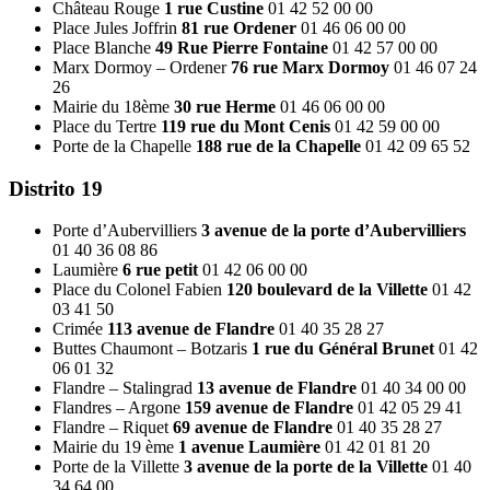
Château Rouge
1 rue Custine
01 42 52 00 00
Place Jules Joffrin
81 rue Ordener
01 46 06 00 00
Place Blanche
49 Rue Pierre Fontaine
01 42 57 00 00
Marx Dormoy – Ordener
76 rue Marx Dormoy
01 46 07 24
26
Mairie du 18ème
30 rue Herme
01 46 06 00 00
Place du Tertre
119 rue du Mont Cenis
01 42 59 00 00
Porte de la Chapelle
188 rue de la Chapelle
01 42 09 65 52
Distrito 19
Porte d’Aubervilliers
3 avenue de la porte d’Aubervilliers
01 40 36 08 86
Laumière
6 rue petit
01 42 06 00 00
Place du Colonel Fabien
120 boulevard de la Villette
01 42
03 41 50
Crimée
113 avenue de Flandre
01 40 35 28 27
Buttes Chaumont – Botzaris
1 rue du Général Brunet
01 42
06 01 32
Flandre – Stalingrad
13 avenue de Flandre
01 40 34 00 00
Flandres – Argone
159 avenue de Flandre
01 42 05 29 41
Flandre – Riquet
69 avenue de Flandre
01 40 35 28 27
Mairie du 19 ème
1 avenue Laumière
01 42 01 81 20
Porte de la Villette
3 avenue de la porte de la Villette
01 40
34 64 00