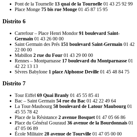
Pont de la Tournelle
13 quai de la Tournelle
01 43 25 92 99
Place Monge
75 bis rue Monge
01 45 87 15 95
Distrito 6
Carrefour – Place Henri Mondor
91 boulevard Saint-
Germain
01 43 26 00 00
Saint Germain des Prés
151 boulevard Saint-Germain
01 42
22 00 00
Mabillon
2 rue du Four
01 43 29 00 00
Rennes – Montparnasse
17 boulevard du Montparnasse
01
42 22 13 13
Sèvres Babylone
1 place Alphonse Deville
01 45 48 84 75
Distrito 7
Tour Eiffel
69 Quai Branly
01 45 55 85 41
Bac – Saint Germain
54 rue du Bac
01 42 22 49 64
La Tour-Maubourg
58 boulevard de Latour Maubourg
01
45 55 78 42
Place de la Résistance
2 avenue Bosquet
01 47 05 66 86
Place du Général Gouraud
36 avenue de la Bourdonnais
01
47 05 06 89
École Militaire
28 avenue de Tourville
01 47 05 00 00