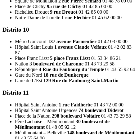
Square de Monthalon
2 rue Pierre Sémard
01 48 78 00 00
Place de Clichy
95 rue de Clichy
01 42 85 00 00
Richelieu Drouot
9 rue Drouot
01 42 85 00 00
Notre Dame de Lorette
1 rue Fléchier
01 45 62 00 00
Distrito 10
Métro Goncourt
137 avenue Parmentier
01 42 03 00 00
Hôpital Saint Louis
1 avenue Claude Velfaux
01 42 02 83
87
Place Franz Liszt
5 place Franz Liszt
01 53 34 86 21
Nation
3 boulevard de Charonne
01 43 73 29 58
République
4 Rue du Faubourg du Temple
01 43 55 92 64
Gare du Nord
18 rue de Dunkerque
Gare de L’Est
129 Rue du Faubourg Saint-Martin
Distrito 11
Hôpital Saint Antoine
1 rue Faidherbe
01 43 72 00 00
Hôpital Saint Antoine Urgences
74 boulevard Diderot
Place de la Nation
298 boulevard Voltaire
01 43 73 29 58
Père Lachaise – Ménilmontant
30 boulevard de
Ménilmontant
01 48 05 92 12
Ménilmontant – Belleville
148 boulevard de Ménilmontant
01 43 55 64 00