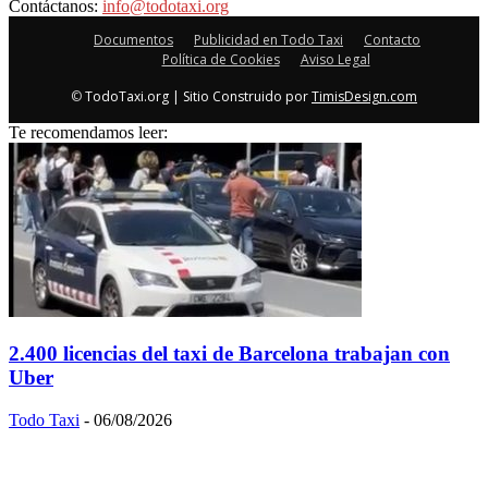
Contáctanos:
info@todotaxi.org
Documentos
Publicidad en Todo Taxi
Contacto
Política de Cookies
Aviso Legal
©
TodoTaxi.org | Sitio Construido por
TimisDesign.com
Te recomendamos leer:
2.400 licencias del taxi de Barcelona trabajan con
Uber
Todo Taxi
-
06/08/2026