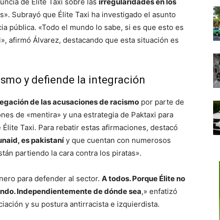
ncia de Élite Taxi sobre las
irregularidades en los
es». Subrayó que Élite Taxi ha investigado el asunto
a pública. «Todo el mundo lo sabe, si es que esto es
i», afirmó Álvarez, destacando que esta situación es
smo y defiende la integración
negación de las acusaciones de racismo
por parte de
iones de «mentira» y una estrategia de Paktaxi para
Élite Taxi. Para rebatir estas afirmaciones, destacó
unaid, es pakistaní
y que cuentan con numerosos
n partiendo la cara contra los piratas».
nero para defender al sector.
A todos. Porque Élite no
 mundo. Independientemente de dónde sea
,» enfatizó
iación y su postura antirracista e izquierdista.