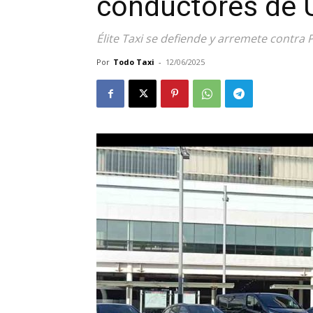
conductores de 
Élite Taxi se defiende y arremete contra
Por
Todo Taxi
-
12/06/2025