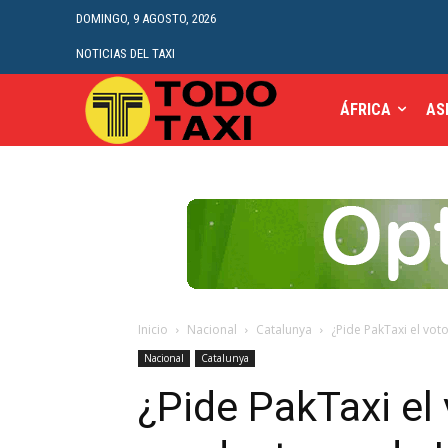
DOMINGO, 9 AGOSTO, 2026
NOTICIAS DEL TAXI
ÁFRICA
AS
Inicio
Nacional
Catalunya
¿Pide PakTaxi el vot
Nacional
Catalunya
¿Pide PakTaxi el 