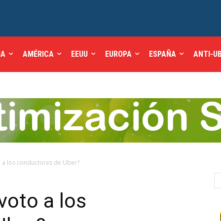
IA
AMÉRICA
EEUU
EUROPA
ESPAÑA
ANTI-U
o a los conductores de Uber?
voto a los