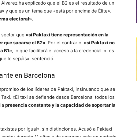
 Álvarez ha explicado que el B2 es el resultado de un
a» y que es un tema que «está por encima de Élite».
rma electoral»
.
l sector que
«si Paktaxi tiene representación en la
er que sacarse el B2»
. Por el contrario,
«si Paktaxi no
 a B1»
, lo que facilitará el acceso a la credencial. «Los
que lo sepáis», sentenció.
ante en Barcelona
ompromiso de los líderes de Paktaxi, insinuando que se
 Taxi. «El taxi se defiende desde Barcelona, todos los
 la
presencia constante y la capacidad de soportar la
taxistas por igual», sin distinciones. Acusó a Paktaxi
 sector durante 11 años y de aparecer solo en periodo