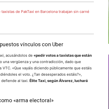
taxistas de PakTaxi en Barcelona trabajan sin carné
upuestos vínculos con Uber
taxi, acusándolos de
«pedir votos a taxistas que están
to una vergüenza y una contradicción, dado que
as VTC. «Que vayáis diciendo públicamente que estáis
idiéndoles el voto. ¿Tan desesperados estáis?»,
 defiende al taxi.
Élite Taxi, según Álvarez, luchará
 como «arma electoral»