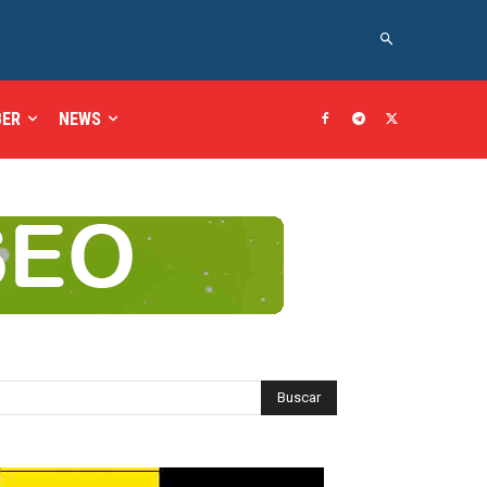
BER
NEWS