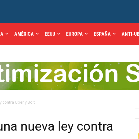
IA
AMÉRICA
EEUU
EUROPA
ESPAÑA
ANTI-U
y contra Uber y Bolt
una nueva ley contra