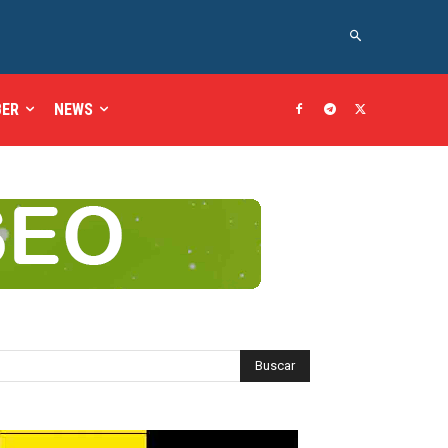
BER
NEWS