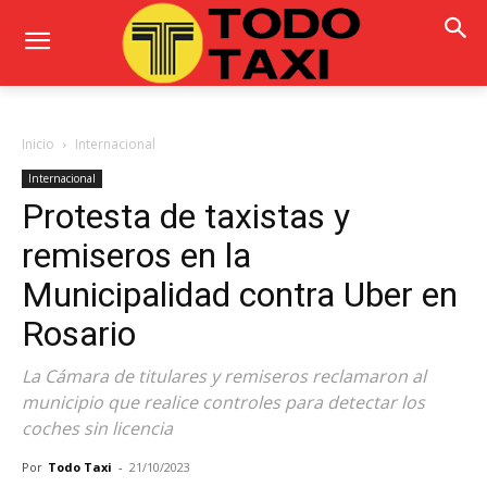
Inicio
Internacional
Internacional
Protesta de taxistas y
remiseros en la
Municipalidad contra Uber en
Rosario
La Cámara de titulares y remiseros reclamaron al
municipio que realice controles para detectar los
coches sin licencia
Por
Todo Taxi
-
21/10/2023