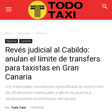
Inicio
Nacional
Canarias
Nacional
Canarias
Revés judicial al Cabildo:
anulan el límite de transfers
para taxistas en Gran
Canaria
Los tribunales consideran injustificada la restricción
de 20 servicios mensuales y abren la puerta a
reclamaciones económicas del sector
Por
Todo Taxi
-
17/06/2026