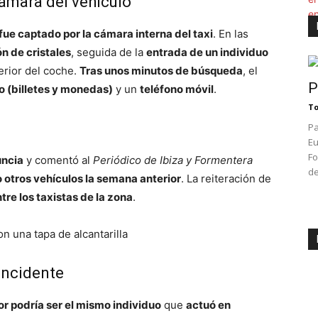
ámara del vehículo
 fue captado por la cámara interna del taxi
. En las
ón de cristales
, seguida de la
entrada de un individuo
erior del coche.
Tras unos minutos de búsqueda
, el
P
o (billetes y monedas)
y un
teléfono móvil
.
To
a
Pa
Eu
Fo
uncia
y comentó al
Periódico de Ibiza y Formentera
de
 otros vehículos la semana anterior
. La reiteración de
re los taxistas de la zona
.
incidente
or podría ser el mismo individuo
que
actuó en