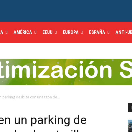
IA
AMÉRICA
EEUU
EUROPA
ESPAÑA
ANTI-U
n parking de Ibiza con una tapa de...
 en un parking de