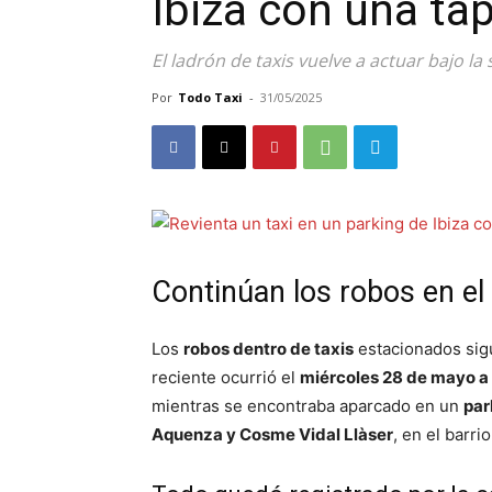
Ibiza con una tap
El ladrón de taxis vuelve a actuar bajo l
Por
Todo Taxi
-
31/05/2025
Continúan los robos en el i
Los
robos dentro de taxis
estacionados sig
reciente ocurrió el
miércoles 28 de mayo a 
mientras se encontraba aparcado en un
par
Aquenza y Cosme Vidal Llàser
, en el barri