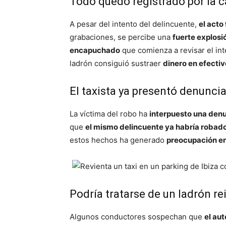
Todo quedó registrado por la c
A pesar del intento del delincuente,
el acto
grabaciones, se percibe una
fuerte explosi
encapuchado
que comienza a revisar el int
ladrón consiguió sustraer
dinero en efectiv
El taxista ya presentó denunci
La víctima del robo ha
interpuesto una den
que
el mismo delincuente ya habría robado
estos hechos ha generado
preocupación ent
Podría tratarse de un ladrón re
Algunos conductores sospechan que
el aut