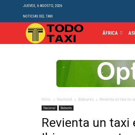
JUEVES, 6 AGOSTO, 2026
NOTICIAS DEL TAXI
ÁFRICA
AS
Inicio
Nacional
Baleares
Revienta un taxi en u
Nacional
Baleares
Revienta un taxi