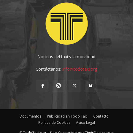
Noticias del taxi y la movilidad
Contáctanos:
info@todotaxi.org
Documentos
Publicidad en Todo Taxi
Contacto
Política de Cookies
Aviso Legal
©
TodoTaxi.org | Sitio Construido por
TimisDesign.com