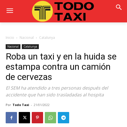
Inicio
Nacional
Catalunya
Nacional
Catalunya
Roba un taxi y en la huida se
estampa contra un camión
de cervezas
El SEM ha atendido a tres personas después del
accidente que han sido trasladadas al hospita
Por
Todo Taxi
-
21/01/2022