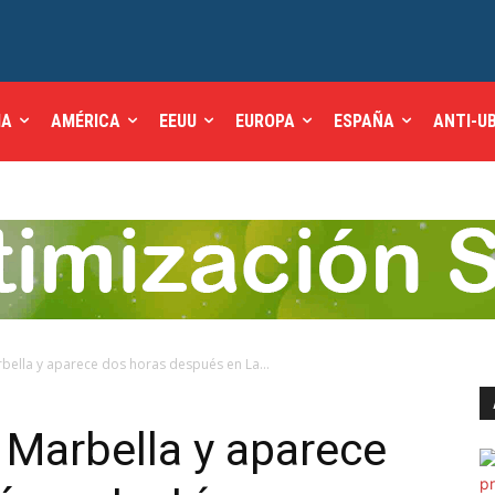
IA
AMÉRICA
EEUU
EUROPA
ESPAÑA
ANTI-U
bella y aparece dos horas después en La...
 Marbella y aparece