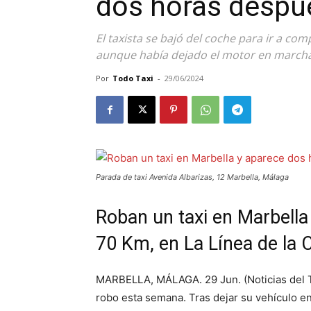
dos horas despu
El taxista se bajó del coche para ir a comp
aunque había dejado el motor en march
Por
Todo Taxi
-
29/06/2024
Parada de taxi Avenida Albarizas, 12 Marbella, Málaga
Roban un taxi en Marbella
70 Km, en La Línea de la
MARBELLA, MÁLAGA. 29 Jun. (Noticias del Ta
robo esta semana. Tras dejar su vehículo en