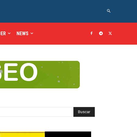
BER
NEWS