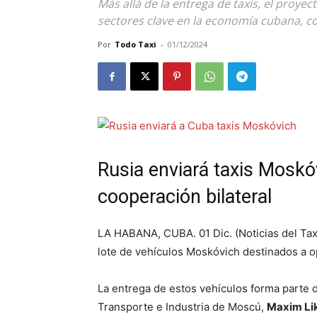
Más allá de la entrega de taxis, el proy
sectores clave en la economía cubana, co
Por
Todo Taxi
-
01/12/2024
Rusia enviará taxis Moskó
cooperación bilateral
LA HABANA, CUBA. 01 Dic. (Noticias del Tax
lote de vehículos Moskóvich destinados a op
La entrega de estos vehículos forma parte 
Transporte e Industria de Moscú,
Maxim Li