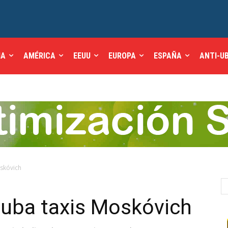
IA
AMÉRICA
EEUU
EUROPA
ESPAÑA
ANTI-U
oskóvich
Cuba taxis Moskóvich