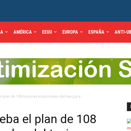
IA
AMÉRICA
EEUU
EUROPA
ESPAÑA
ANTI-U
 plan de 108 licencias estacionales del taxi para...
eba el plan de 108