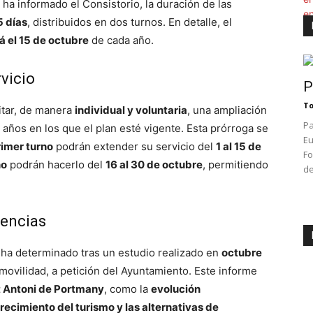
 ha informado el Consistorio, la duración de las
5 días
, distribuidos en dos turnos. En detalle, el
rá el 15 de octubre
de cada año.
vicio
P
To
citar, de manera
individual y voluntaria
, una ampliación
Pa
años en los que el plan esté vigente. Esta prórroga se
Eu
rimer turno
podrán extender su servicio del
1 al 15 de
Fo
no
podrán hacerlo del
16 al 30 de octubre
, permitiendo
de
cencias
ha determinado tras un estudio realizado en
octubre
movilidad, a petición del Ayuntamiento. Este informe
 Antoni de Portmany
, como la
evolución
crecimiento del turismo y las alternativas de