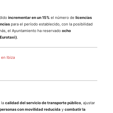
idido
incrementar en un 15%
el número de
licencias
encias
para el período establecido, con la posibilidad
más, el Ayuntamiento ha reservado
ocho
Eurotaxi)
.
 en Ibiza
 la
calidad del servicio de transporte público
, ajustar
a personas con movilidad reducida
y
combatir la