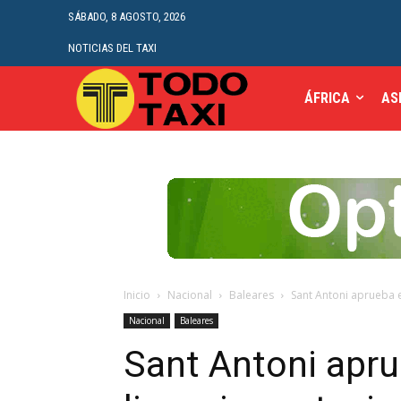
SÁBADO, 8 AGOSTO, 2026
NOTICIAS DEL TAXI
ÁFRICA
AS
Inicio
Nacional
Baleares
Sant Antoni aprueba el
Nacional
Baleares
Sant Antoni apru