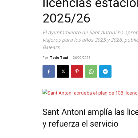
licencias estacio
2025/26
El Ayuntamiento de Sant Antoni ha aprob
viajeros para los años 2025 y 2026, publica
Balears
Por
Todo Taxi
-
26/02/2025
Sant Antoni amplía las lic
y refuerza el servicio