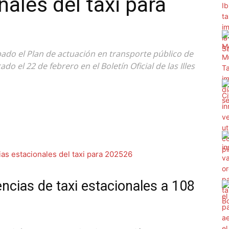
nales del taxi para
ado el Plan de actuación en transporte público de
do el 22 de febrero en el Boletín Oficial de las Illes
encias de taxi estacionales a 108