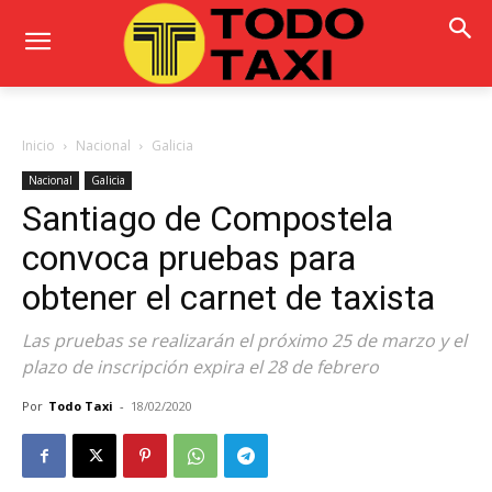
Inicio
Nacional
Galicia
Nacional
Galicia
Santiago de Compostela
convoca pruebas para
obtener el carnet de taxista
Las pruebas se realizarán el próximo 25 de marzo y el
plazo de inscripción expira el 28 de febrero
Por
Todo Taxi
-
18/02/2020