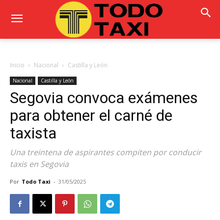
Inicio
Nacional
Castilla y León
Nacional
Castilla y León
Segovia convoca exámenes
para obtener el carné de
taxista
Una treintena de aspirantes compiten por conducir
taxis en Segovia
Por
Todo Taxi
-
31/05/2025