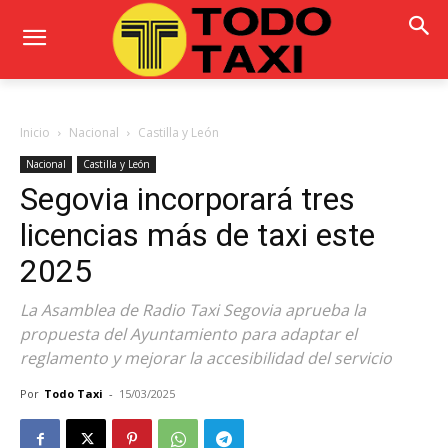
Inicio
Nacional
Castilla y León
Nacional
Castilla y León
Segovia incorporará tres
licencias más de taxi este
2025
La Asamblea de Radio Taxi Segovia aprueba la
propuesta del Ayuntamiento para adaptar el
reglamento y mejorar la accesibilidad del servicio
Por
Todo Taxi
-
15/03/2025