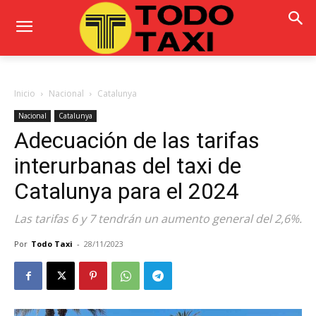
Inicio
Nacional
Catalunya
Nacional
Catalunya
Adecuación de las tarifas
interurbanas del taxi de
Catalunya para el 2024
Las tarifas 6 y 7 tendrán un aumento general del 2,6%.
Por
Todo Taxi
-
28/11/2023