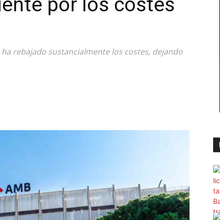
iente por los costes
), ha rebajado sustancialmente los costes, dejando