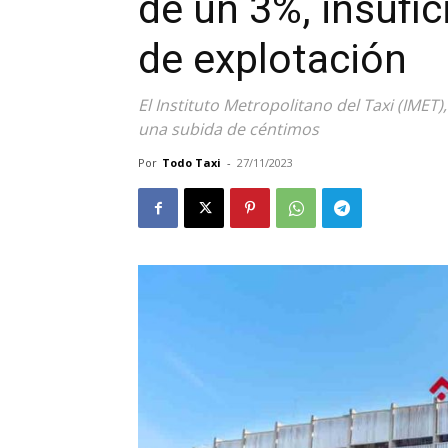
de un 3%, insufic
de explotación
El Instituto Metropolitano del Taxi (IMET
una subida de céntimos
Por
Todo Taxi
-
27/11/2023