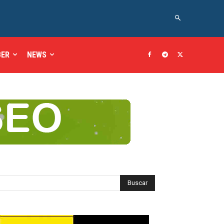
BER
NEWS