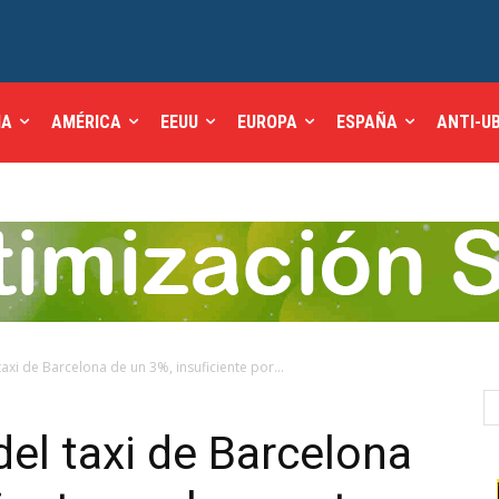
IA
AMÉRICA
EEUU
EUROPA
ESPAÑA
ANTI-U
taxi de Barcelona de un 3%, insuficiente por...
del taxi de Barcelona