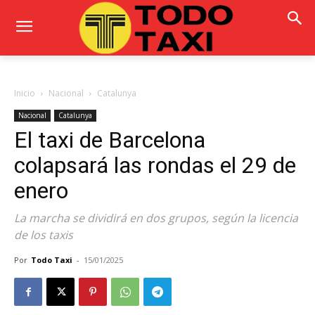
Inicio
Nacional
Catalunya
Nacional
Catalunya
El taxi de Barcelona
colapsará las rondas el 29 de
enero
La marcha se dividirá en dos grupos, según la licencia
de los taxis
Por
Todo Taxi
-
15/01/2025