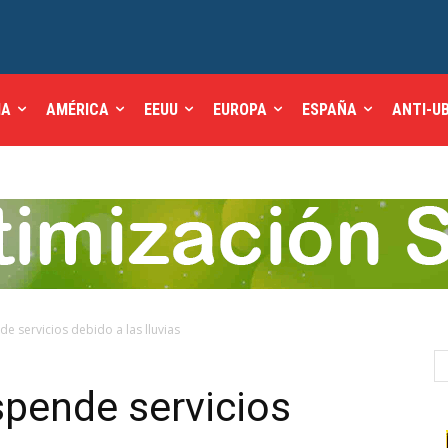
IA
AMÉRICA
EEUU
EUROPA
ESPAÑA
ANTI-U
de servicios debido a las lluvias
spende servicios