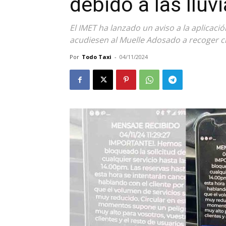
debido a las lluv
El IMET ha lanzado un aviso a la aplicaci
acudiesen al Muelle Adosado a recoger c
Por
Todo Taxi
-
04/11/2024