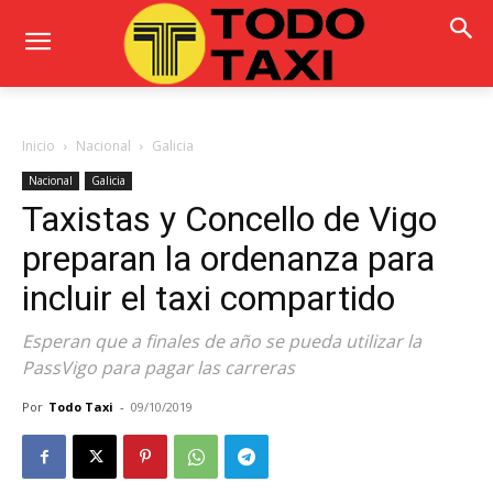
Inicio
Nacional
Galicia
Nacional
Galicia
Taxistas y Concello de Vigo
preparan la ordenanza para
incluir el taxi compartido
Esperan que a finales de año se pueda utilizar la
PassVigo para pagar las carreras
Por
Todo Taxi
-
09/10/2019