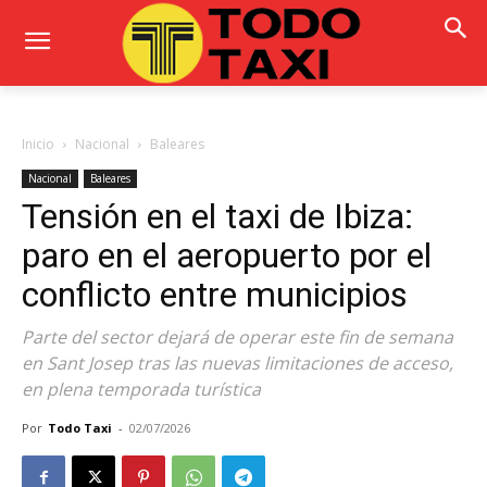
Inicio
Nacional
Baleares
Nacional
Baleares
Tensión en el taxi de Ibiza:
paro en el aeropuerto por el
conflicto entre municipios
Parte del sector dejará de operar este fin de semana
en Sant Josep tras las nuevas limitaciones de acceso,
en plena temporada turística
Por
Todo Taxi
-
02/07/2026