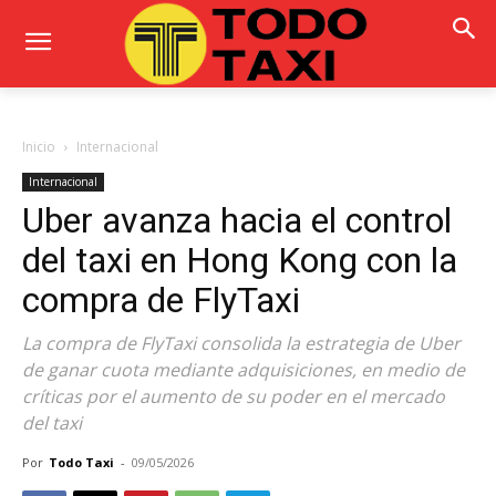
Inicio
Internacional
Internacional
Uber avanza hacia el control
del taxi en Hong Kong con la
compra de FlyTaxi
La compra de FlyTaxi consolida la estrategia de Uber
de ganar cuota mediante adquisiciones, en medio de
críticas por el aumento de su poder en el mercado
del taxi
Por
Todo Taxi
-
09/05/2026