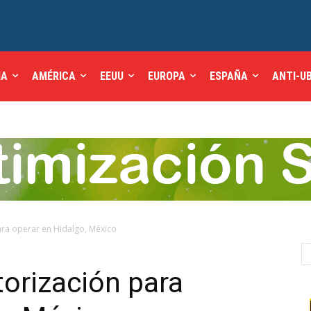
IA
AMÉRICA
EEUU
EUROPA
ESPAÑA
ANTI-U
ara operar en Hidalgo, México
torización para