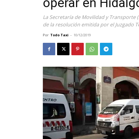
operar en Hidalg
La Secretaría de Movilidad y Transporte
de la resolución emitida por el Juzgado T
Por
Todo Taxi
-
10/12/2019