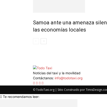
Samoa ante una amenaza silenc
las economías locales
Noticias del taxi y la movilidad
Contáctanos:
info@todotaxi.org
©
TodoTaxi.org | Sitio Construido por
TimisDesign.c
Te recomendamos leer: