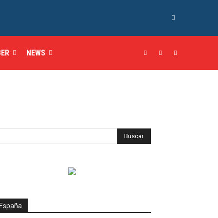
BER
NEWS
España