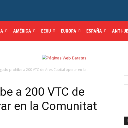
IA
AMÉRICA
EEUU
EUROPA
ESPAÑA
ANTI-U
gado prohíbe a 200 VTC de Ares Capital operar en la...
íbe a 200 VTC de
rar en la Comunitat