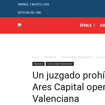
VIERNES, 7 AGOSTO, 2026
NOTICIAS DEL TAXI
ÁFRICA
AS
Inicio
Nacional
Comunidad Valenciana
Un juz
Nacional
Comunidad Valenciana
Un juzgado proh
Ares Capital ope
Valenciana