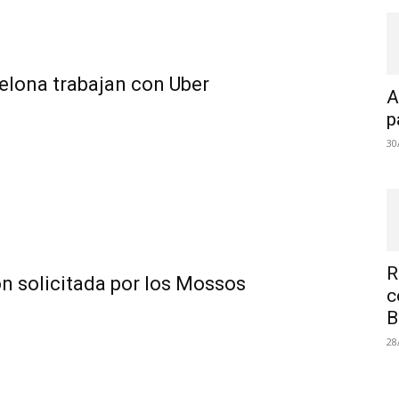
celona trabajan con Uber
A
p
30
R
ión solicitada por los Mossos
c
B
28