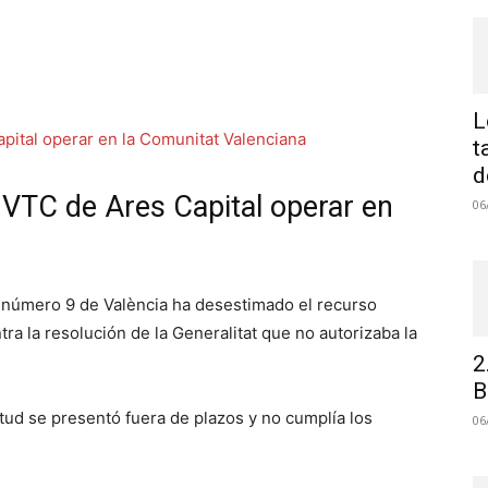
L
t
d
 VTC de Ares Capital operar en
06
o número 9 de València ha desestimado el recurso
ra la resolución de la Generalitat que no autorizaba la
2
B
itud se presentó fuera de plazos y no cumplía los
06