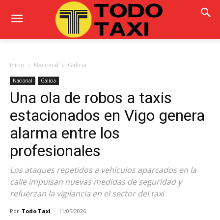
Inicio
Nacional
Galicia
Nacional
Galicia
Una ola de robos a taxis
estacionados en Vigo genera
alarma entre los
profesionales
Los ataques repetidos a vehículos aparcados en la
calle impulsan nuevas medidas de seguridad y
refuerzan la vigilancia en el sector del taxi
Por
Todo Taxi
-
11/05/2026