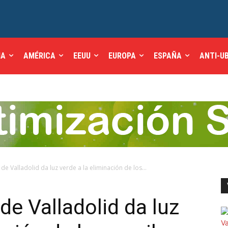
IA
AMÉRICA
EEUU
EUROPA
ESPAÑA
ANTI-U
de Valladolid da luz verde a la eliminación de los...
de Valladolid da luz