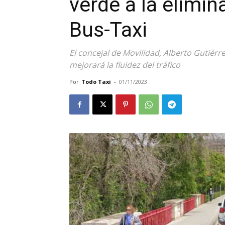
verde a la elimin
Bus-Taxi
El concejal de Movilidad, Alberto Gutiér
mejorará la fluidez del tráfico
Por
Todo Taxi
-
01/11/2023