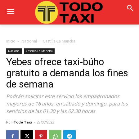
Inicio
Nacional
Castilla-La Mancha
Nacional
Castilla-La Mancha
Yebes ofrece taxi-búho
gratuito a demanda los fines
de semana
Podrán solicitar este servicio los empadronados
mayores de 16 años, en sábado y domingo, para los
servicios de las 01.30 y las 02.30 horas
Por
Todo Taxi
-
28/07/2023