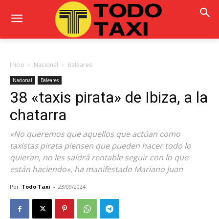
Inicio
Nacional
Baleares
Nacional
Baleares
38 «taxis pirata» de Ibiza, a la
chatarra
«No queremos que aquellos que actúan como
taxistas pirata piensen que pueden hacer todo lo
quieran, no les saldrá rentable seguir con lo que
están haciendo», ha manifestado Mariano Juan
Por
Todo Taxi
-
23/09/2024