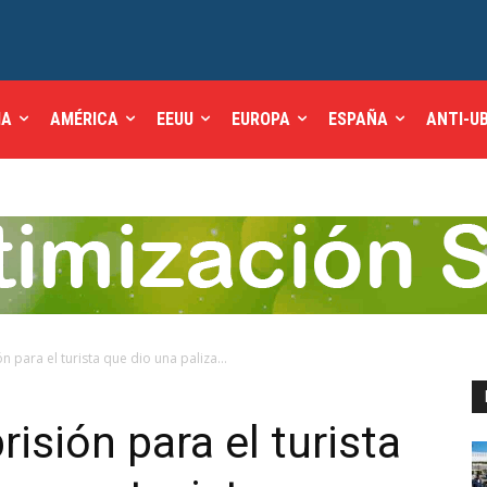
IA
AMÉRICA
EEUU
EUROPA
ESPAÑA
ANTI-U
 para el turista que dio una paliza...
isión para el turista