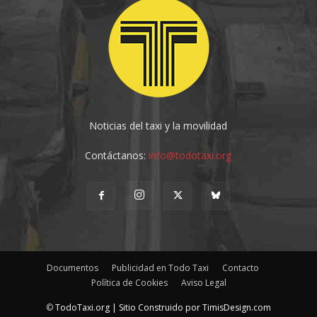
Noticias del taxi y la movilidad
Contáctanos:
info@todotaxi.org
Documentos
Publicidad en Todo Taxi
Contacto
Política de Cookies
Aviso Legal
©
TodoTaxi.org | Sitio Construido por
TimisDesign.com