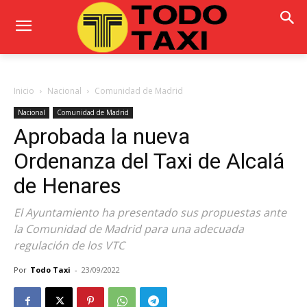
Inicio
Nacional
Comunidad de Madrid
Nacional
Comunidad de Madrid
Aprobada la nueva
Ordenanza del Taxi de Alcalá
de Henares
El Ayuntamiento ha presentado sus propuestas ante
la Comunidad de Madrid para una adecuada
regulación de los VTC
Por
Todo Taxi
-
23/09/2022