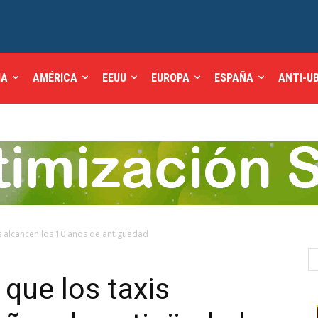
IA
AMÉRICA
EEUU
EUROPA
ESPAÑA
ANTI-U
is alcancen los 10 años de antigüedad
 que los taxis