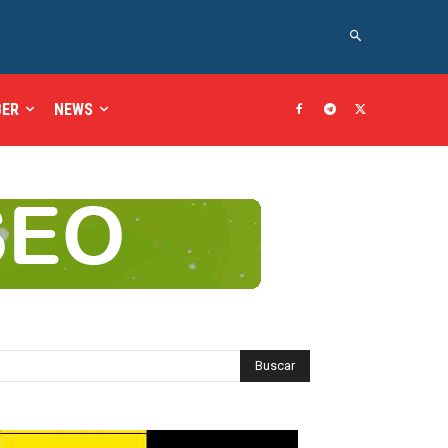
BER
NEWS