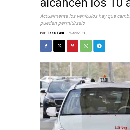
alcancen los 10 
Actualmente los vehículos hay que cambia
pueden permitírselo
Por
Todo Taxi
-
30/05/2024