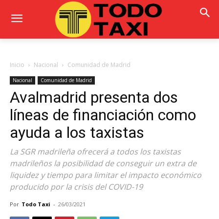
Inicio
Nacional
Comunidad de Madrid
Nacional
Comunidad de Madrid
Avalmadrid presenta dos
líneas de financiación como
ayuda a los taxistas
La SGR madrileña ofrecerá a todos los taxistas
madrileños la posibilidad de conseguir un extra de
liquidez y tiempo para limitar el impacto económico
producido por la crisis del COVID-19
Por
Todo Taxi
-
26/03/2021