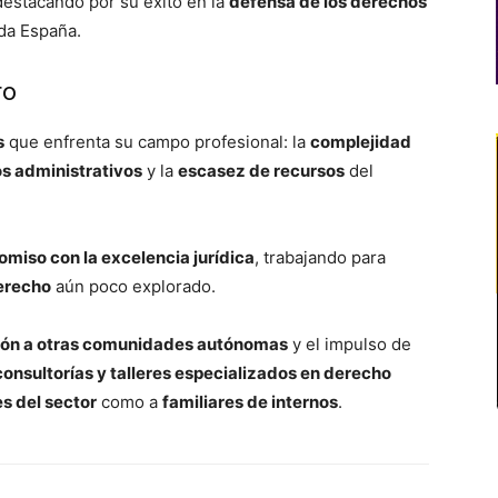
 destacando por su éxito en la
defensa de los derechos
da España.
ro
s
que enfrenta su campo profesional: la
complejidad
os administrativos
y la
escasez de recursos
del
miso con la excelencia jurídica
, trabajando para
erecho
aún poco explorado.
ón a otras comunidades autónomas
y el impulso de
consultorías y talleres especializados en derecho
s del sector
como a
familiares de internos
.