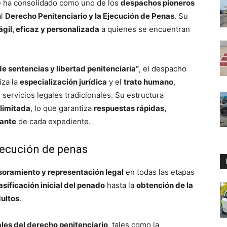
e ha consolidado como uno de los
despachos pioneros
al
Derecho Penitenciario y la Ejecución de Penas
. Su
gil, eficaz y personalizada
a quienes se encuentran
e sentencias y libertad penitenciaria”
, el despacho
iza la
especialización jurídica
y el
trato humano
,
 servicios legales tradicionales. Su estructura
limitada
, lo que garantiza
respuestas rápidas,
tante
de cada expediente.
ejecución de penas
soramiento y representación legal
en todas las etapas
asificación inicial del penado
hasta la
obtención de la
dultos
.
les del derecho penitenciario
, tales como la