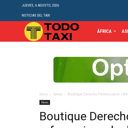
JUEVES, 6 AGOSTO, 2026
NOTICIAS DEL TAXI
ÁFRICA
AS
Inicio
News
Boutique Derecho Penitenciario: refer
News
Boutique Derecho