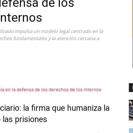
defensa de los
internos
izado impulsa un modelo legal centrado en la
rechos fundamentales y la atención cercana a
iario: la firma que humaniza la
 las prisiones