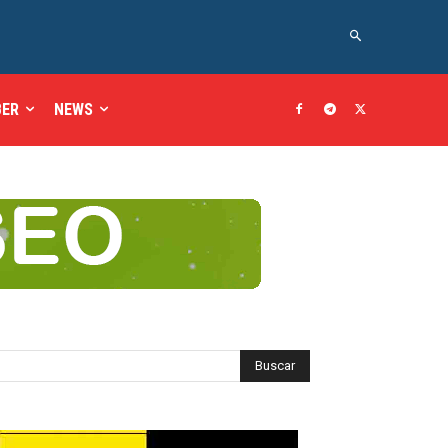
BER
NEWS