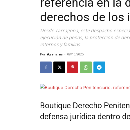
referencia en la 
derechos de los 
Desde Tarragona, este despacho especial
ejecución de penas, la protección de de
internos y familias
Por
Agencias
-
08/10/2025
Boutique Derecho Penitenc
defensa jurídica dentro de