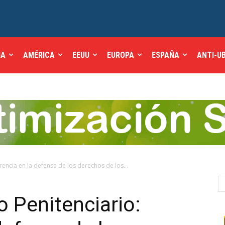
IA
AMÉRICA
EEUU
EUROPA
ESPAÑA
ANTI-U
encia en la defensa de los derechos de los...
 Penitenciario: