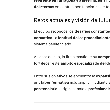
referente en Tarragona y a nivel nacional
,
de internos
en centros penitenciarios de to
Retos actuales y visión de futu
El equipo reconoce los
desafíos constante
normativa
, la
lentitud de los procedimient
sistema penitenciario.
A pesar de ello, la firma mantiene su
compro
fortalecer este
ámbito especializado del d
Entre sus objetivos se encuentra la
expansi
una
labor formativa
más amplia, mediante
penitenciario
, dirigidos tanto a
profesionale