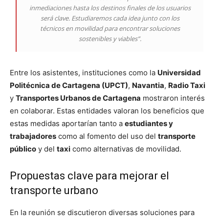
inmediaciones hasta los destinos finales de los usuarios
será clave. Estudiaremos cada idea junto con los
técnicos en movilidad para encontrar soluciones
sostenibles y viables”.
Entre los asistentes, instituciones como la
Universidad
Politécnica de Cartagena (UPCT)
,
Navantia
,
Radio Taxi
y
Transportes Urbanos de Cartagena
mostraron interés
en colaborar. Estas entidades valoran los beneficios que
estas medidas aportarían tanto a
estudiantes y
trabajadores
como al fomento del uso del
transporte
público
y del
taxi
como alternativas de movilidad.
Propuestas clave para mejorar el
transporte urbano
En la reunión se discutieron diversas soluciones para