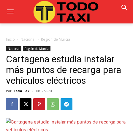
Inicio
Nacional
Región de Murcia
Nacional
Región de Murcia
Cartagena estudia instalar
más puntos de recarga para
vehículos eléctricos
Por
Todo Taxi
-
14/12/2024